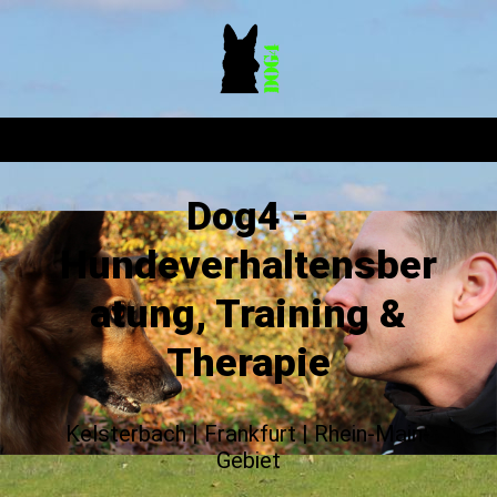
Dog4 -
Hundeverhaltensber
atung, Training &
Therapie
Kelsterbach | Frankfurt | Rhein-Main-
Gebiet