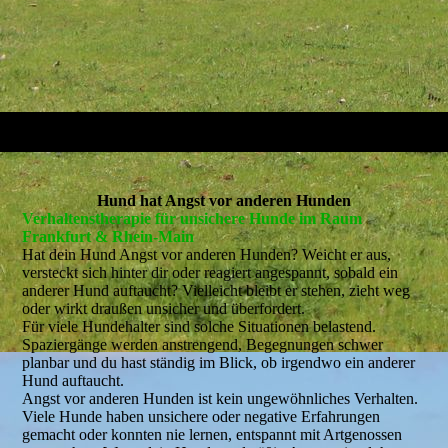
Hund hat Angst vor anderen Hunden
Verhaltenstherapie für unsichere Hunde im Raum
Frankfurt & Rhein-Main
Hat dein Hund Angst vor anderen Hunden? Weicht er aus,
versteckt sich hinter dir oder reagiert angespannt, sobald ein
anderer Hund auftaucht? Vielleicht bleibt er stehen, zieht weg
oder wirkt draußen unsicher und überfordert.
Für viele Hundehalter sind solche Situationen belastend.
Spaziergänge werden anstrengend, Begegnungen schwer
planbar und du hast ständig im Blick, ob irgendwo ein anderer
Hund auftaucht.
Angst vor anderen Hunden ist kein ungewöhnliches Verhalten.
Viele Hunde haben unsichere oder negative Erfahrungen
gemacht oder konnten nie lernen, entspannt mit Artgenossen