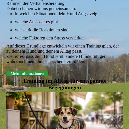
Rahmen der Verhaltensberatung.
Dabei schauen wir uns gemeinsam an:
in welchen Situationen dein Hund Angst zeigt
welche Auslöser es gibt
wie stark die Reaktionen sind
welche Faktoren den Stress verstärken
Auf dieser Grundlage entwickeln wir einen Trainingsplan, der
zu deinem Hund und deinem Alltag passt.
Ziel ist es, dass dein Hund lernt, andere Hunde ruhiger
wahrzunehmen und sich sicherer zu fühlen.
Mehr Informationen
Training im Alltag für entspannte
Begegnungen