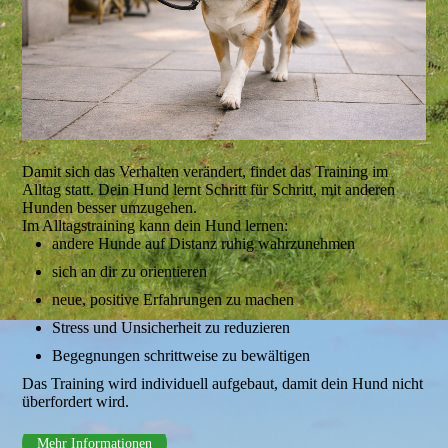
Damit sich das Verhalten verändert, findet das Training im
Alltag statt. Dein Hund lernt Schritt für Schritt, mit anderen
Hunden besser umzugehen.
Im Alltagstraining kann dein Hund lernen:
andere Hunde auf Distanz ruhig wahrzunehmen
sich an dir zu orientieren
neue, positive Erfahrungen zu machen
Stress und Unsicherheit zu reduzieren
Begegnungen schrittweise zu bewältigen
Das Training wird individuell aufgebaut, damit dein Hund nicht
überfordert wird.
Mehr Informationen