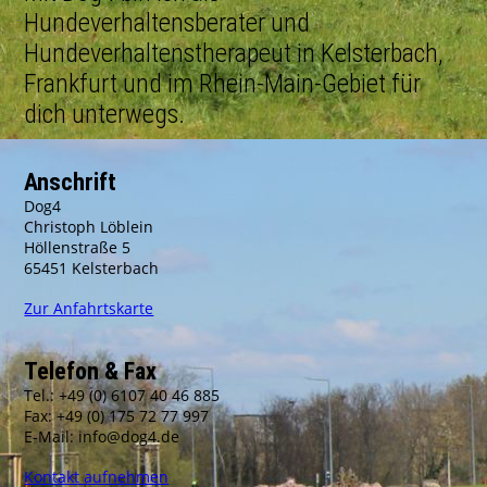
Hundeverhaltensberater und
Hundeverhaltenstherapeut in Kelsterbach,
Frankfurt und im Rhein-Main-Gebiet für
dich unterwegs.
Anschrift
Dog4
Christoph Löblein
Höllenstraße 5
65451 Kelsterbach
Zur Anfahrtskarte
Telefon & Fax
Tel.: +49 (0) 6107 40 46 885
Fax: +49 (0) 175 72 77 997
E-Mail: info@dog4.de
Kontakt aufnehmen