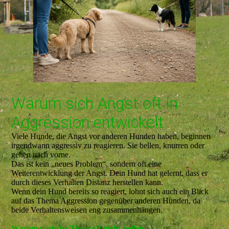
Warum sich Angst oft in
Aggression entwickelt
Viele Hunde, die Angst vor anderen Hunden haben, beginnen
irgendwann aggressiv zu reagieren. Sie bellen, knurren oder
gehen nach vorne.
Das ist kein „neues Problem“, sondern oft eine
Weiterentwicklung der Angst. Dein Hund hat gelernt, dass er
durch dieses Verhalten Distanz herstellen kann.
Wenn dein Hund bereits so reagiert, lohnt sich auch ein Blick
auf das Thema Aggression gegenüber anderen Hunden, da
beide Verhaltensweisen eng zusammenhängen.
Warum typische Tipps oft nicht helfen