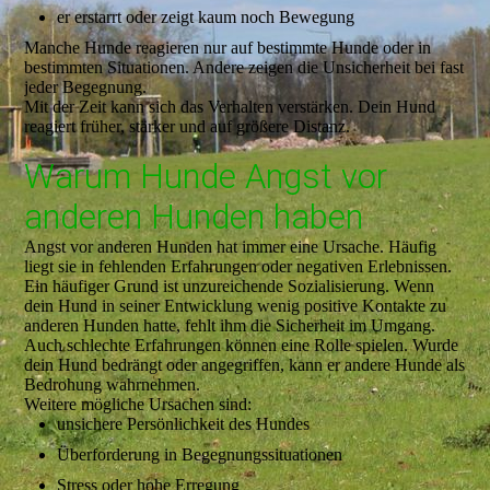
er erstarrt oder zeigt kaum noch Bewegung
Manche Hunde reagieren nur auf bestimmte Hunde oder in
bestimmten Situationen. Andere zeigen die Unsicherheit bei fast
jeder Begegnung.
Mit der Zeit kann sich das Verhalten verstärken. Dein Hund
reagiert früher, stärker und auf größere Distanz.
Warum Hunde Angst vor
anderen Hunden haben
Angst vor anderen Hunden hat immer eine Ursache. Häufig
liegt sie in fehlenden Erfahrungen oder negativen Erlebnissen.
Ein häufiger Grund ist unzureichende Sozialisierung. Wenn
dein Hund in seiner Entwicklung wenig positive Kontakte zu
anderen Hunden hatte, fehlt ihm die Sicherheit im Umgang.
Auch schlechte Erfahrungen können eine Rolle spielen. Wurde
dein Hund bedrängt oder angegriffen, kann er andere Hunde als
Bedrohung wahrnehmen.
Weitere mögliche Ursachen sind:
unsichere Persönlichkeit des Hundes
Überforderung in Begegnungssituationen
Stress oder hohe Erregung