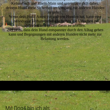
Kelsterbach und Rhein-Main und unterstütze dich dabei,
deinem Hund mehr Sicherheit im Umgang mit anderen Hunden
zu geben.
Wenn dein Hund Angst vor anderen Hunden hat, kann eine
individuelle Verhaltenstherapie helfen, die Ursachen zu
verstehen und gezielt daran zu arbeiten.
Ziel ist es, dass dein Hund entspannter durch den Alltag gehen
kann und Begegnungen mit anderen Hunden nicht mehr zur
Belastung werden.
Mit Dog4 bin ich als